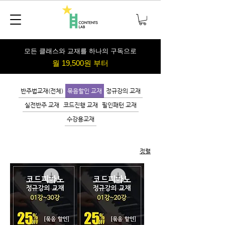
​모든 클래스와 교재를 하나의 구독으로
월 19,500원 부터
반주법교재(전체)
묶음할인 교재
정규강의 교재
실전반주 교재
코드진행 교재
필인패턴 교재
수강용교재
정렬