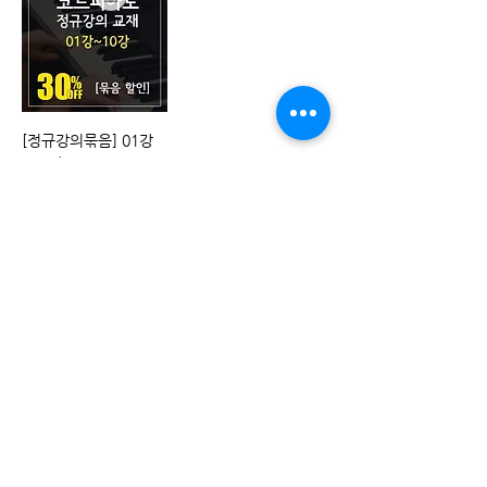
[정규강의묶음] 01강
~10강
일반가
할인가
₩10,000
₩7,000
장바구니에 담기
1
/
1
상호명 : 다락별 | 대표자(개인정보책임자) : 김겸우 |
사업자등록번호 :
371-45-00505
| 통신판매업신고
번호 : 2023-경기평택-0382
주소 : 경기도 평택시 비전4로 175