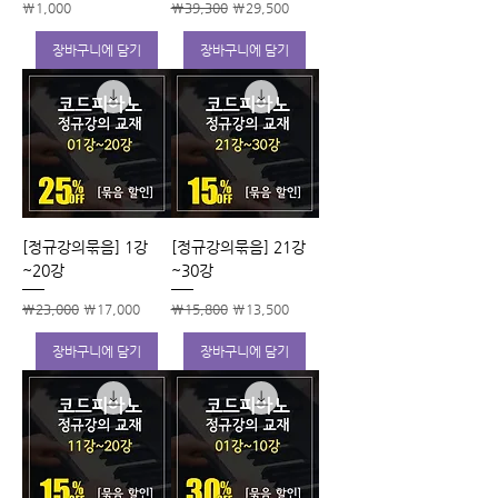
가격
일반가
할인가
₩1,000
₩39,300
₩29,500
장바구니에 담기
장바구니에 담기
[정규강의묶음] 1강
[정규강의묶음] 21강
~20강
~30강
일반가
할인가
일반가
할인가
₩23,000
₩17,000
₩15,800
₩13,500
장바구니에 담기
장바구니에 담기