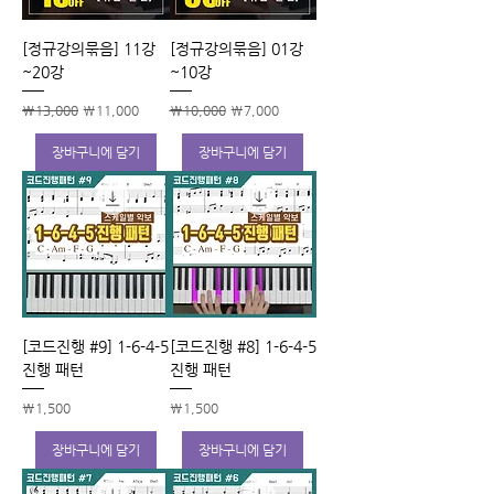
[정규강의묶음] 11강
[정규강의묶음] 01강
~20강
~10강
일반가
할인가
일반가
할인가
₩13,000
₩11,000
₩10,000
₩7,000
장바구니에 담기
장바구니에 담기
[코드진행 #9] 1-6-4-5
[코드진행 #8] 1-6-4-5
진행 패턴
진행 패턴
가격
가격
₩1,500
₩1,500
장바구니에 담기
장바구니에 담기