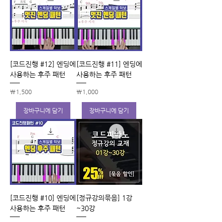
[코드진행 #12] 엔딩에
[코드진행 #11] 엔딩에
사용하는 후주 패턴
사용하는 후주 패턴
가격
가격
₩1,500
₩1,000
장바구니에 담기
장바구니에 담기
[코드진행 #10] 엔딩에
[정규강의묶음] 1강
사용하는 후주 패턴
~30강