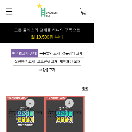
​모든 클래스와 교재를 하나의 구독으로
월 19,500원 부터
반주법교재(전체)
묶음할인 교재
정규강의 교재
실전반주 교재
코드진행 교재
필인패턴 교재
수강용교재
정렬