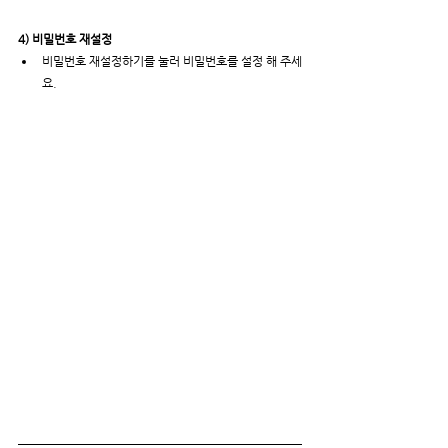
4) 비밀번호 재설정
비밀번호 재설정하기를 눌러 비밀번호를 설정 해 주세
요.