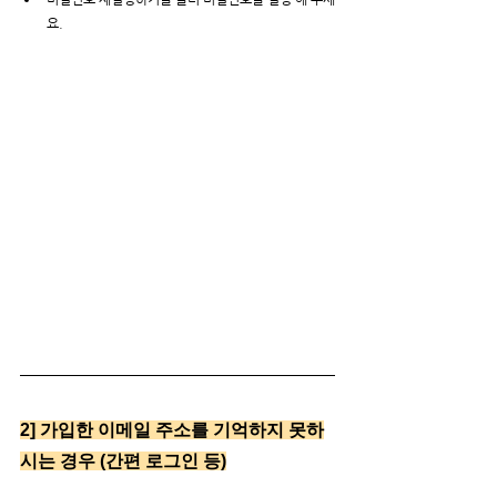
요.
2] 가입한 이메일 주소를 기억하지 못하
시는 경우 (간편 로그인 등)