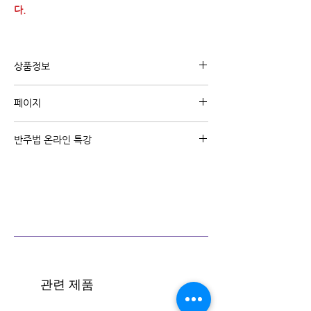
다.
상품정보
온라인 특강 내용을 담은 디지털 교재 입니다.
페이지
특강 수강생에게는 무료로 제공 됩니다.
A4 25페이지
반주법 온라인 특강
주제별/난이도별 온라인 반주법 집중 특강 코스
입니다.
왕초보/빠른곡/초급탈출/리하모니
반주법 강의 코스 보기 (클릭)
관련 제품