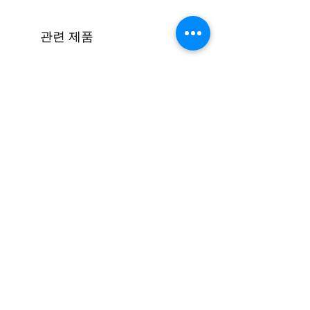
관련 제품
[코드진행 #16] 엔딩하기(모달)
가격
₩1,500