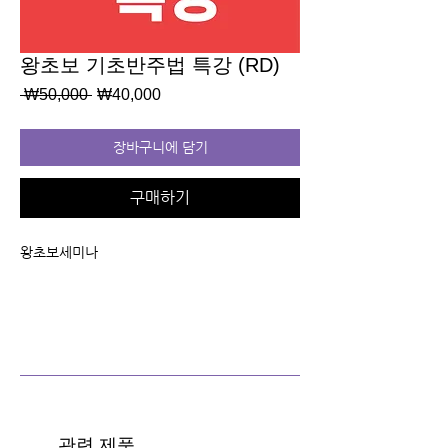
왕초보 기초반주법 특강 (RD)
일
할
 ₩50,000 
₩40,000
반
인
가
가
장바구니에 담기
구매하기
왕초보세미나
관련 제품