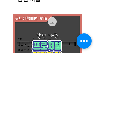
[코드진행 #16] 엔딩하기(모달)
가격
₩1,500
상호명 : 다락별 | 대표자(개인정보책임자) : 김겸우 |