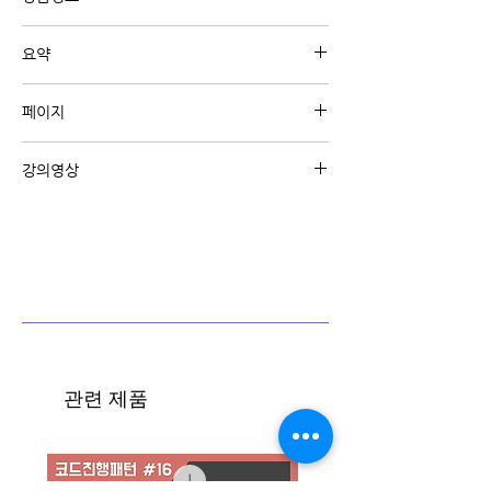
유튜브 강의 "정규강의"와 관련된 내용의 디지털
요약
교재 입니다.
지난 시간에 세븐스 코드에 대해서 배웠어요.
페이지
세븐스 코드를 실제 반주에 적용 해 봅시다.
그리고 세븐스코드의 전위 연습도 해 볼게요
A4 5페이지
강의영상
강의영상 보기
관련 제품