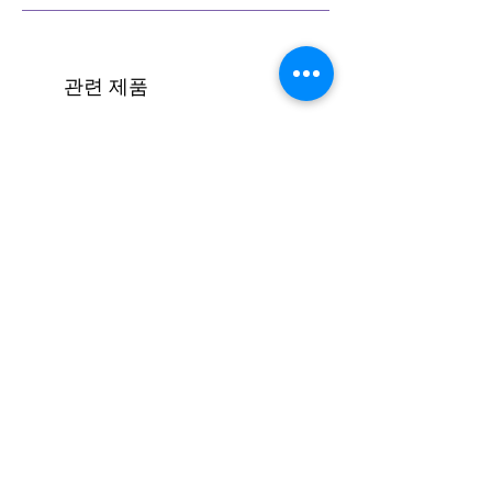
반주법 세미나 코스 보기 (클릭)
관련 제품
[코드진행 #16] 엔딩하기(모달)
가격
₩1,500