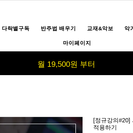
다락별구독
반주법 배우기
교재&악보
악
마이페이지
월 19,500원 부터
[정규강의#20]
적용하기