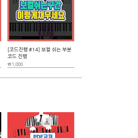
[코드진행 #14] 보컬 쉬는 부분
코드 진행
가격
₩1,000