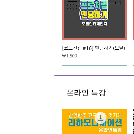
[코드진행 #16] 엔딩하기(모달)
가격
₩1,500
온라인 특강