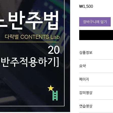
가
₩1,500
격
장바구니에 담기
상품정보
유튜브 강의 "정규강의
요약
다.
지난 19강에서 배운 
페이지
하는지 배워 봅시다
A4 4페이지
강의영상
강의영상 보기 (클릭)
연습영상