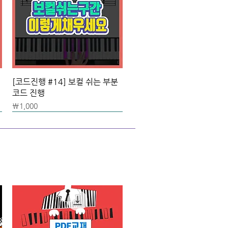
[코드진행 #14] 보컬 쉬는 부분
코드 진행
가격
₩1,000