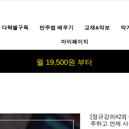
다락별구독
반주법 배우기
교재&악보
악
마이페이지
월 19,500원 부터
[정규강의#23
주하고 언제 사