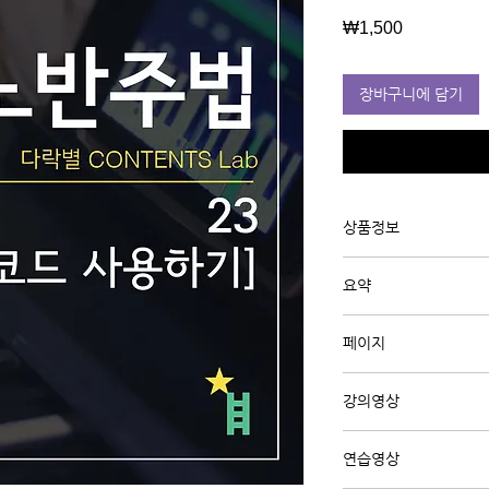
가
₩1,500
격
장바구니에 담기
상품정보
유튜브 강의 "정규강의
요약
다.
그동안은 왼손, 오른손
페이지
손과 오른손이 다른 음
슬래시 코드를 배워 볼
A4 5페이지
강의영상
강의영상 보기 (클릭)
연습영상