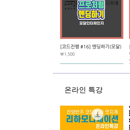
[코드진행 #16] 엔딩하기(모달)
가격
₩1,500
온라인 특강