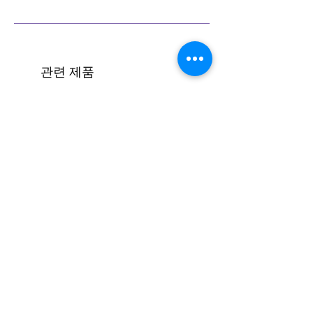
반주법 세미나 코스 보기 (클릭)
관련 제품
[코드진행 #16] 엔딩하기(모달)
가격
₩1,500