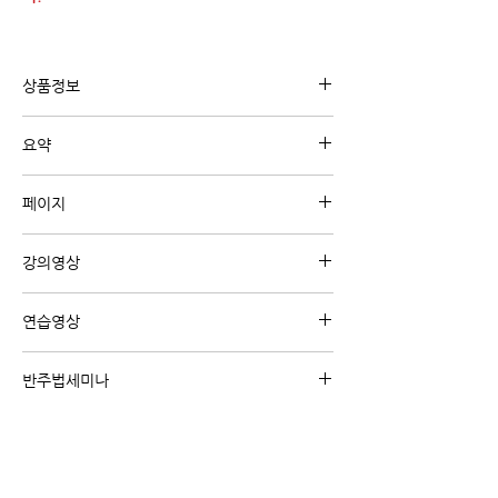
상품정보
유튜브 강의 "정규강의"와 관련된 내용의 디지털
요약
교재 입니다.
BPM 110-130정도의 빠른 곡에 사용할 수 있는
페이지
기본리듬을 익혀 봅시다.
A4 4페이지
강의영상
강의영상 보기 (클릭)
연습영상
<온라인 강의 코스 전용 혜택>
반주법세미나
-수강생 전용 연습영상을 시청 하실 수 있습니다.
주제별/난이도별 온라인 반주법 세미나를 통해
-교재가 무료로 제공 됩니다.
핵심 위주로 큰 틀을 잡아 보세요
온라인강의 코스 보기 (클릭)
왕초보/초급탈출/빠른곡/리하모니제이션