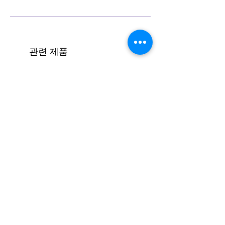
반주법 세미나 코스 보기 (클릭)
관련 제품
[코드진행 #16] 엔딩하기(모달)
가격
₩1,500