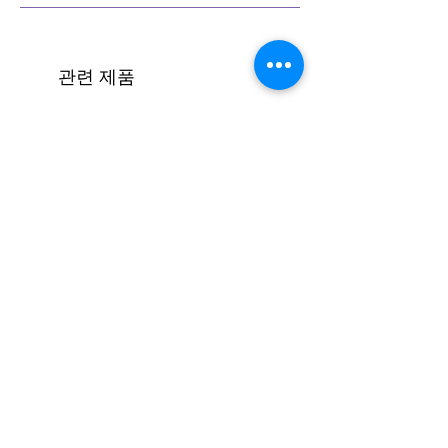
관련 제품
[코드진행 #16] 엔딩하기(모달)
가격
₩1,500