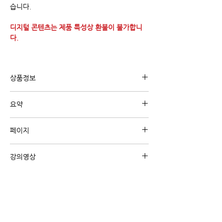
습니다.
디지털 콘텐츠는 제품 특성상 환불이 불가합니
다.
상품정보
유튜브 강의 "코드진행 패턴 강의"와 관련된 내
요약
용의 디지털 교재 입니다.
코드진행 패턴을 스케일별로 정리한 악보입니다.
페이지
A4 4페이지
강의영상
강의영상 보기 (클릭)