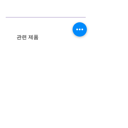
반주법 강의 코스 보기 (클릭)
관련 제품
[코드진행 #16] 엔딩하기(모달)