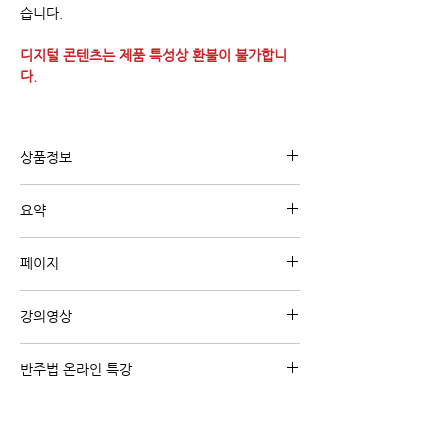
습니다.
디지털 콘텐츠는 제품 특성상 환불이 불가합니
다.
상품정보
유튜브 강의 "코드진행 패턴 강의"와 관련된 내
요약
용의 디지털 교재 입니다.
코드진행 패턴을 스케일별로 정리한 악보입니다.
페이지
A4 4페이지
강의영상
강의영상 보기 (클릭)
반주법 온라인 특강
주제별/난이도별 온라인 반주법 집중 특강 코스
입니다.
왕초보/빠른곡/초급탈출/리하모니