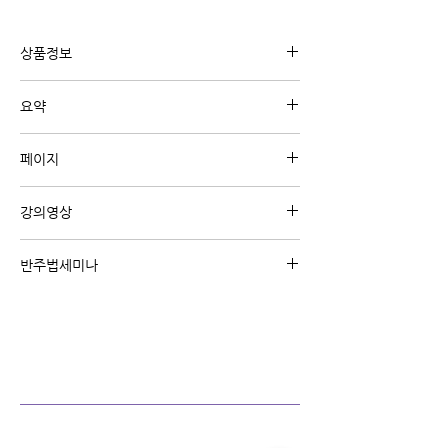
상품정보
유튜브 강의 "필인패턴 강의"와 관련된 내용의
요약
디지털 교재 입니다.
5도화음(도미넌트)에서 사용할 수 있는 필인 패
페이지
턴을 각 스케일별로 정리한 악보입니다.
A4 3페이지
강의영상
강의영상 보기 (클릭)
반주법세미나
주제별/난이도별 온라인 반주법 세미나를 통해
핵심 위주로 큰 틀을 잡아 보세요
왕초보/초급탈출/빠른곡/리하모니제이션
반주법 세미나 코스 보기 (클릭)