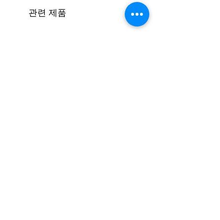
관련 제품
[코드진행 #16] 엔딩하기(모달)
가격
₩1,500