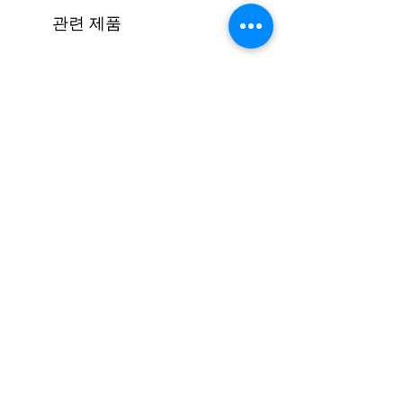
관련 제품
[코드진행 #16] 엔딩하기(모달)
가격
₩1,500