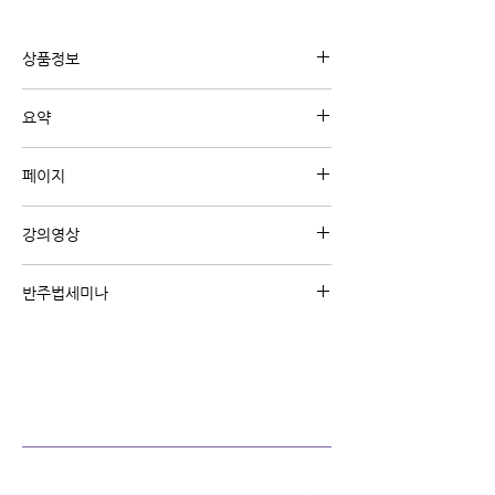
상품정보
유튜브 강의 "필인패턴 강의"와 관련된 내용의
요약
디지털 교재 입니다.
투파이브원에서 사용할 수 있는 필인 패턴을 각
페이지
스케일별로 정리한 악보입니다.
A4 3페이지
강의영상
강의영상 보기 (클릭)
반주법세미나
주제별/난이도별 온라인 반주법 세미나를 통해
핵심 위주로 큰 틀을 잡아 보세요
왕초보/초급탈출/빠른곡/리하모니제이션
반주법 세미나 코스 보기 (클릭)