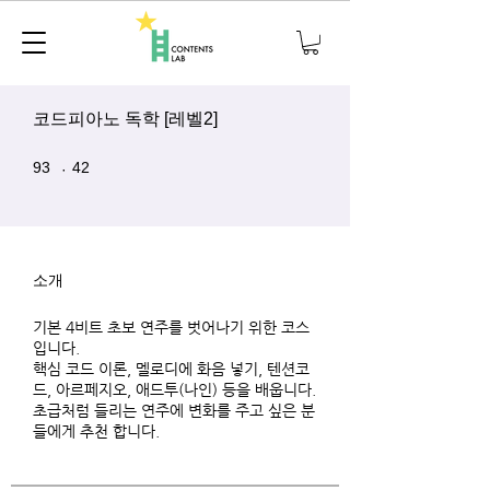
코드피아노 독학 [레벨2]
93 undefined
42 undefined
93
42
소개
기본 4비트 초보 연주를 벗어나기 위한 코스
입니다.
핵심 코드 이론, 멜로디에 화음 넣기, 텐션코
드, 아르페지오, 애드투(나인) 등을 배웁니다.
초급처럼 들리는 연주에 변화를 주고 싶은 분
들에게 추천 합니다.