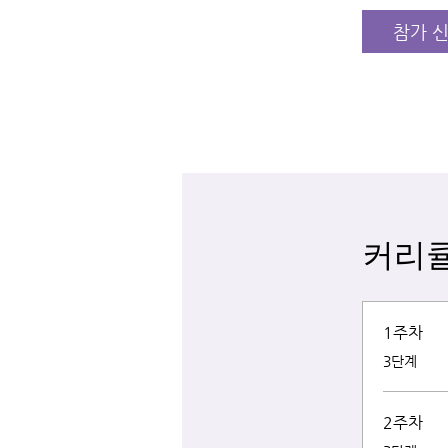
참가 
커리
1주차
.
3단계
2주차
.