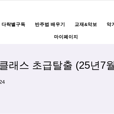
다락별구독
반주법 배우기
교재&악보
악
마이페이지
클래스 초급탈출 (25년7월
24 undefined
24