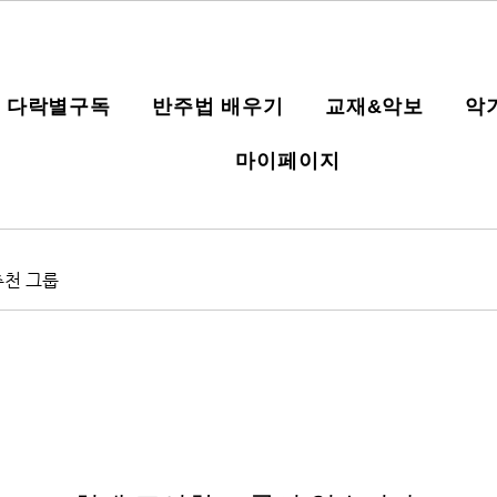
다락별구독
반주법 배우기
교재&악보
악
마이페이지
추천 그룹