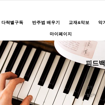
다락별구독
반주법 배우기
교재&악보
악
마이페이지
피드백
정가
할인가