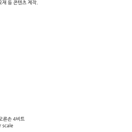
교재 등 콘텐츠 제작.
 오른손 4비트
r scale