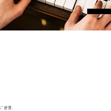
" 운영.