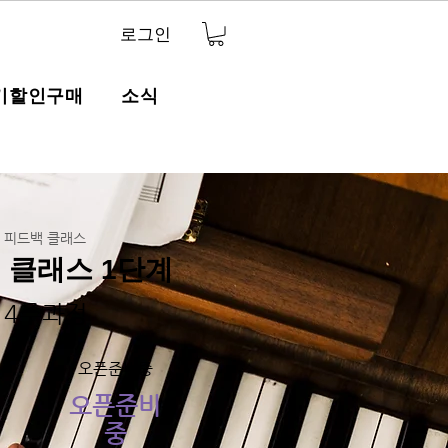
로그인
기할인구매
소식
피드백 클래스
 클래스 1단계
4주과정
오픈준비중
오픈준비
중