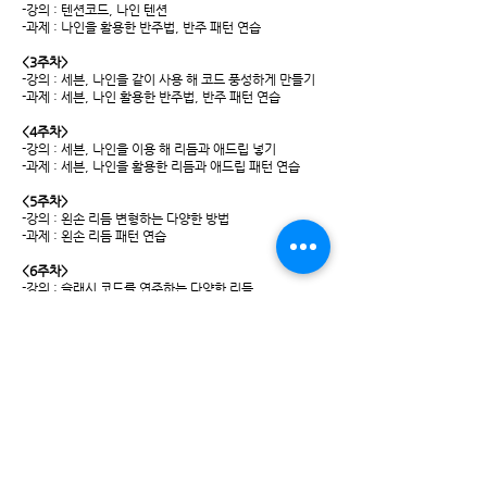
-강의 : 텐션코드, 나인 텐션
-과제 : 나인을 활용한 반주법, 반주 패턴 연습
<3주차>
-강의 : 세븐, 나인을 같이 사용 해 코드 풍성하게 만들기
-과제 : 세븐, 나인 활용한 반주법, 반주 패턴 연습
<4주차>
-강의 : 세븐, 나인을 이용 해 리듬과 애드립 넣기
-과제 : 세븐, 나인을 활용한 리듬과 애드립 패턴 연습
<5주차>
-강의 : 왼손 리듬 변형하는 다양한 방법
-과제 : 왼손 리듬 패턴 연습
<6주차>
-강의 : 슬래시 코드를 연주하는 다양한 리듬
-과제 : 슬래시 코드 패턴 연습
<7주차>
-강의 : 전주, 엔딩을 더 멋지게 연주 하는 방법
-과제 : 전주, 반주, 엔딩으로 한곡 완성하기
<8주차>
-강의 : 다른 악기와 합주 하며 빌드업 하는 방법, 송폼 이
해하기
-과제 : 송폼에 맞게 한 곡 완성 하기
*상세 커리큘럼은 상황에 따라 변경 될 수 있습니다.