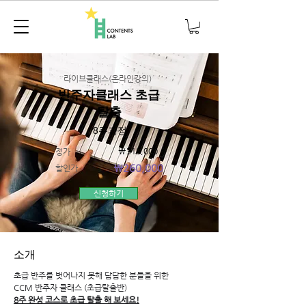
라이브클래스(온라인강의)
반주자클래스 초급
탈출
8주과정
₩310,000
정가
₩260,000
할인가
신청하기
​소개
초급 반주를 벗어나지 못해 답답한 분들을 위한
CCM 반주자 클래스 (초급탈출반)
8주 완성 코스로 초급 탈출 해 보세요!