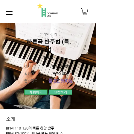
온라인 강의
빠른곡 반주법 (특
강)
4개월
₩110,000
정가
할인가
₩90,000
월 22,500원
월수강료
체험하기
신청하기
​소개
BPM 110-130의 빠른 찬양 반주
BPM 80-100의 미디움 템포 찬양 반주