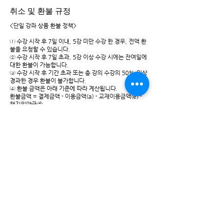
취소 및 환불 규정
<단일 강좌 상품 환불 정책>
① 수강 시작 후 7일 이내, 5강 미만 수강 한 경우, 전액 환
불을 요청할 수 있습니다.
② 수강 시작 후 7일 초과, 5강 이상 수강 시에는 잔여일에
대한 환불이 가능합니다.
③ 수강 시작 후 기간 초과 또는 총 강의 수강의 50% 이상
경과한 경우 환불이 불가합니다.
④ 환불 금액은 아래 기준에 따라 계산됩니다.
환불금액 = 결제금액 - 이용금액(a) - 교재이용금액(e) -
해지위약금(f)
a.이용금액= 수강 기간에 따른 이용 금액(b)과 수강 진도
에 따른 이용 금액(d) 중 큰 금액
b.수강 기간에 따른 이용 금액 = 경과일수 * 일 사용 금액
(c)
c.일 사용금액= 할인 전 강좌 금액/전체 수강일수
d.수강 진도에 따른 이용 금액 = 아래 표 참고
e.교재 이용 금액 = pdf교재 다운로드시 발생하는 비용
f.해지위약금= 결제금액의 10% (이용 금액 또는 교재 이
용 금액이 0원일 경우 위약금 없음)
<수강진도 이용금액>
수강기간 시작일로부터 7일 이내 3개 이하 클래스 영상을
이용한 경우 = 없음
수강진도 2/18 경과 전 = 강좌금액의 2/18