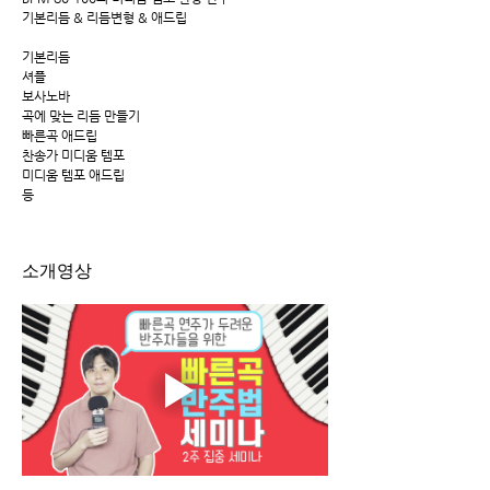
기본리듬 & 리듬변형 & 애드립
기본리듬
셔플
보사노바
곡에 맞는 리듬 만들기
빠른곡 애드립
찬송가 미디움 템포
미디움 템포 애드립
등
소개영상