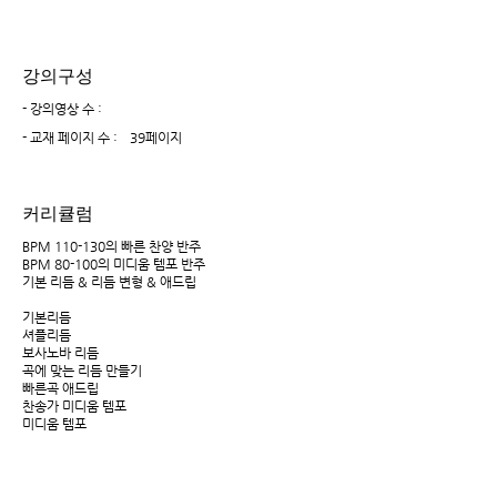
강의구성
- 강의영상 수 :
- 교재 페이지 수 :
39페이지
커리큘럼
BPM 110-130의 빠른 찬양 반주
BPM 80-100의 미디움 템포 반주
기본 리듬 & 리듬 변형 & 애드립
기본리듬
셔플리듬
보사노바 리듬
곡에 맞는 리듬 만들기
빠른곡 애드립
찬송가 미디움 템포
미디움 템포