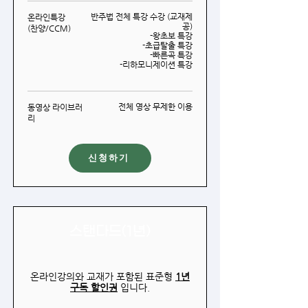
반주법 전체 특강 수강 (교재제
온라인특강
공)
(찬양/CCM)
-왕초보 특강
-초급탈출 특강
-빠른곡 특강
-리하모니제이션 특강
전체 영상 무제한 이용
동영상 라이브러
리
신청하기
스탠다드(1년)
온라인강의와 교재가 포함된 표준형
1년
구독 할인권
입니다.