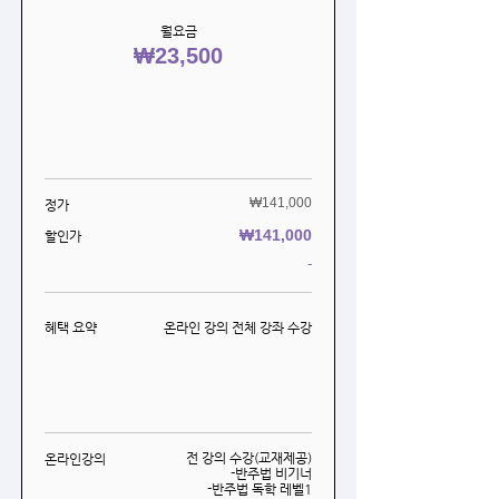
월요금
₩23,500
₩141,000
​정가
₩141,000
할인가
-
혜택 요약
온라인 강의 전체 강좌 수강
전 강의 수강(교재제공)
온라인강의
-반주법 비기너
-반주법 독학 레벨1