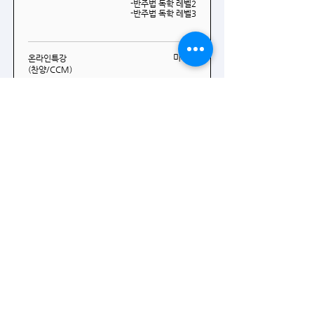
-반주법 독학 레벨2
-반주법 독학 레벨3
미제공
온라인특강
(찬양/CCM)
미제공
동영상 라이브러
리
신청하기
​자주 묻는 질문