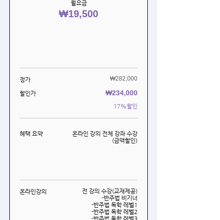
월요금
₩19,500
₩282,000
​정가
₩234,000
할인가
17%할인
혜택 요약
온라인 강의 전체 강좌 수강
(금액할인)
전 강의 수강(교재제공)
온라인강의
-반주법 비기너
-반주법 독학 레벨1
-반주법 독학 레벨2
-반주법 독학 레벨3