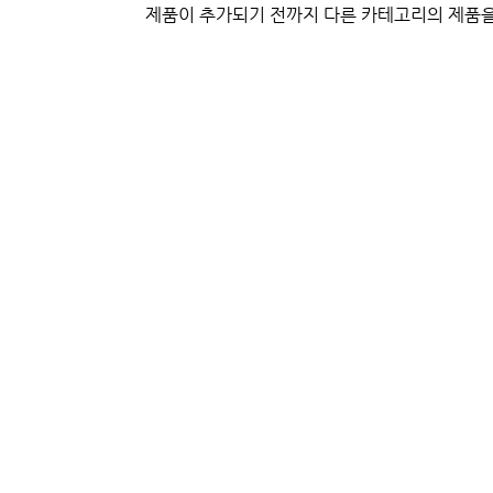
제품이 추가되기 전까지 다른 카테고리의 제품
겸우 | 사업자등록번호 : 371-45-00505 | 통신판매업신고번호 : 2023-경기평택-
l2016@naver.com
)