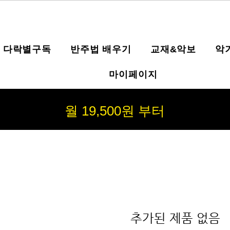
다락별구독
반주법 배우기
교재&악보
악
마이페이지
월 19,500원 부터
추가된 제품 없음